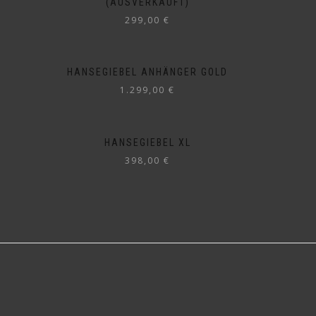
(AUSVERKAUFT)
299,00
€
HANSEGIEBEL ANHÄNGER GOLD
1.299,00
€
HANSEGIEBEL XL
398,00
€