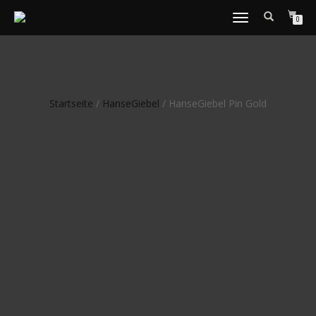
NAVIGATION
0
UMSCHALTEN
Startseite
/
HanseGiebel
/ HanseGiebel Pin Gold