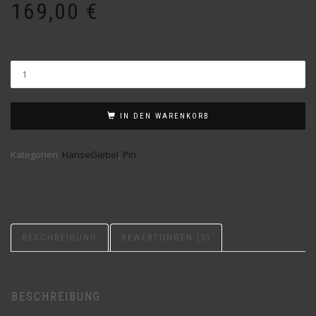
169,00
€
IN DEN WARENKORB
Kategorien:
HanseGiebel
,
Pin
BESCHREIBUNG
BEWERTUNGEN (0)
BESCHREIBUNG