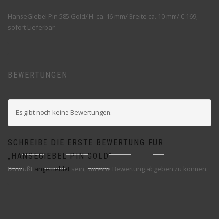
HanseGiebel Pin 585 Gold/ H. ca. 16 mm/ Breite ca. 10 mm/ € 169,-
sofort Lieferbar
BEWERTUNGEN
Es gibt noch keine Bewertungen.
SCHREIBE DIE ERSTE BEWERTUNG FÜR
„HANSEGIEBEL PIN GOLD“
Du mußt
angemeldet
sein, um eine Bewertung abgeben zu können.