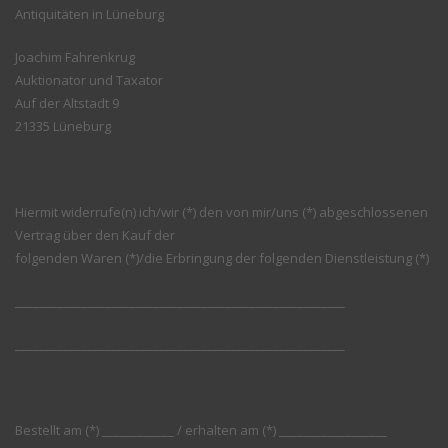
Antiquitäten in Lüneburg
Joachim Fahrenkrug
Auktionator und Taxator
Auf der Altstadt 9
21335 Lüneburg
Hiermit widerrufe(n) ich/wir (*) den von mir/uns (*) abgeschlossenen
Vertrag über den Kauf der
folgenden Waren (*)/die Erbringung der folgenden Dienstleistung (*)
_______________________________________________________
_______________________________________________________
Bestellt am (*) ____________ / erhalten am (*) __________________